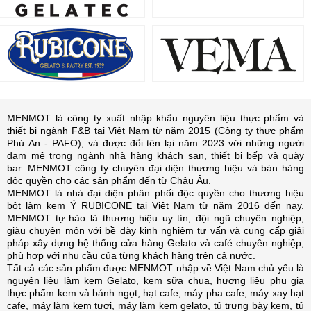
MENMOT là công ty xuất nhập khẩu nguyên liệu thực phẩm và
thiết bị ngành F&B tại Việt Nam từ năm 2015 (Công ty thực phẩm
Phú An - PAFO), và được đổi tên lại năm 2023 với những người
đam mê trong ngành nhà hàng khách sạn, thiết bị bếp và quày
bar. MENMOT công ty chuyên đại diện thương hiệu và bán hàng
độc quyền cho các sản phẩm đến từ Châu Âu.
MENMOT là nhà đại diện phân phối độc quyền cho thương hiệu
bột làm kem Ý RUBICONE tại Việt Nam từ năm 2016 đến nay.
MENMOT tự hào là thương hiệu uy tín, đội ngũ chuyên nghiệp,
giàu chuyên môn với bề dày kinh nghiệm tư vấn và cung cấp giải
pháp xây dựng hệ thống cửa hàng Gelato và café chuyên nghiệp,
phù hợp với nhu cầu của từng khách hàng trên cả nước.
Tất cả các sản phẩm được MENMOT nhập về Việt Nam chủ yếu là
nguyên liệu làm kem Gelato, kem sữa chua, hương liệu phụ gia
thực phẩm kem và bánh ngọt, hạt cafe, máy pha cafe, máy xay hạt
cafe, máy làm kem tươi, máy làm kem gelato, tủ trưng bày kem, tủ