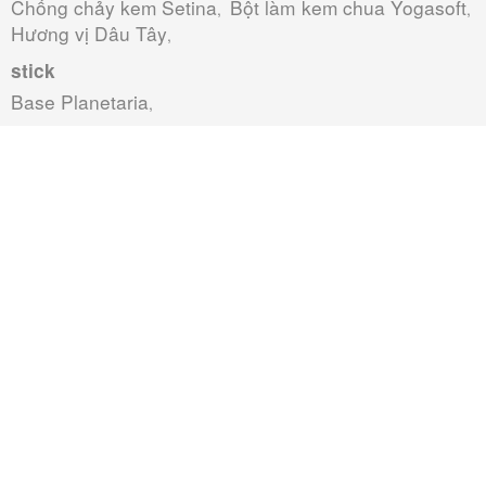
Chống chảy kem Setina
Bột làm kem chua Yogasoft
,
,
Hương vị Dâu Tây
,
stick
Base Planetaria
,