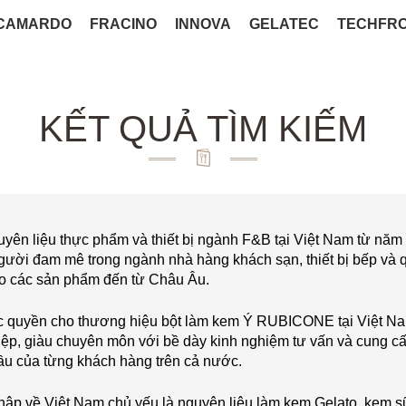
CAMARDO
FRACINO
INNOVA
GELATEC
TECHFR
KẾT QUẢ TÌM KIẾM
ên liệu thực phẩm và thiết bị ngành F&B tại Việt Nam từ năm
gười đam mê trong ngành nhà hàng khách sạn, thiết bị bếp và
o các sản phẩm đến từ Châu Âu.
c quyền cho thương hiệu bột làm kem Ý RUBICONE tại Việt N
hiệp, giàu chuyên môn với bề dày kinh nghiệm tư vấn và cung c
ầu của từng khách hàng trên cả nước.
 về Việt Nam chủ yếu là nguyên liệu làm kem Gelato, kem s