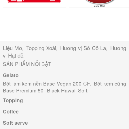
Liệu Mơ
Topping Xoài
Hương vị Sô Cô La
Hương
,
,
,
vị Hạt dẻ
,
SẢN PHẨM NỔI BẬT
Gelato
Bột làm kem nền Base Vegan 200 CF
Bột kem cứng
,
Base Premium 50
Black Hawaii Soft
,
,
Topping
Coffee
Soft serve