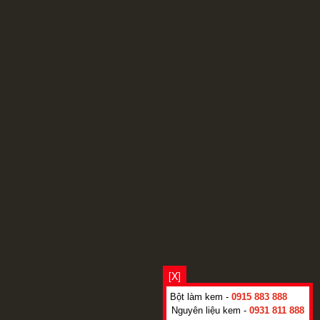
[X]
Bột làm kem -
0915 883 888
Nguyên liệu kem -
0931 811 888