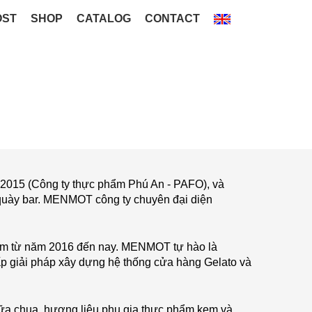
OST
SHOP
CATALOG
CONTACT
 2015 (Công ty thực phẩm Phú An - PAFO), và
 quày bar. MENMOT công ty chuyên đại diện
am từ năm 2016 đến nay. MENMOT tự hào là
ấp giải pháp xây dựng hệ thống cửa hàng Gelato và
ữa chua, hương liệu phụ gia thực phẩm kem và