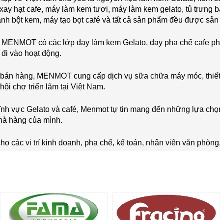
 xay hạt cafe, máy làm kem tươi, máy làm kem gelato, tủ trưng b
nh bột kem, máy tạo bọt café và tất cả sản phẩm đều được sản xu
, MENMOT có các lớp dạy làm kem Gelato, dạy pha chế cafe ph
 đi vào hoạt động.
u bán hàng, MENMOT cung cấp dịch vụ sữa chữa máy móc, thiết
hội chợ triển lãm tại Việt Nam.
ĩnh vực Gelato và café, Menmot tự tin mang đến những lựa chọ
hà hàng của mình.
 các vị trí kinh doanh, pha chế, kế toán, nhân viên văn phòng,