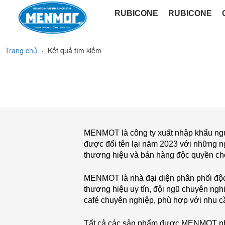
RUBICONE
RUBICONE
PHỤ GIA LÀM KEM
HƯƠNG LIỆU LÀM KEM
BỘT LÀM KEM TƯƠI
BỘT LÀM KEM CỨNG
Trang chủ
›
Kết quả tìm kiếm
MENMOT là công ty xuất nhập khẩu nguy
được đổi tên lại năm 2023 với những n
thương hiệu và bán hàng độc quyền ch
MENMOT là nhà đại diện phân phối độ
thương hiệu uy tín, đội ngũ chuyên ng
café chuyên nghiệp, phù hợp với nhu c
Tất cả các sản phẩm được MENMOT nhập