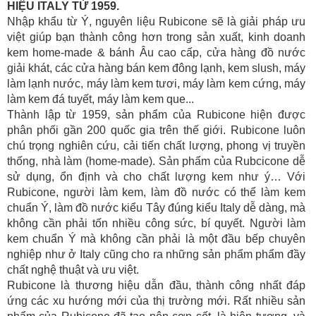
HIỆU ITALY TỪ 1959.
Nhập khẩu từ Ý, nguyên liệu Rubicone sẽ là giải pháp ưu
việt giúp bạn thành công hơn trong sản xuất, kinh doanh
kem home-made & bánh Âu cao cấp, cửa hàng đồ nước
giải khát, các cửa hàng bán kem đông lạnh, kem slush, máy
làm lạnh nước, máy làm kem tươi, máy làm kem cứng, máy
làm kem đá tuyết, máy làm kem que...
Thành lập từ 1959, sản phẩm của Rubicone hiện được
phân phối gần 200 quốc gia trên thế giới. Rubicone luôn
chú trọng nghiên cứu, cải tiến chất lượng, phong vị truyền
thống, nhà làm (home-made). Sản phẩm của Rubcicone dễ
sử dụng, ổn định và cho chất lượng kem như ý… Với
Rubicone, người làm kem, làm đồ nước có thể làm kem
chuẩn Ý, làm đồ nước kiểu Tây đúng kiểu Italy dễ dàng, mà
không cần phải tốn nhiều công sức, bí quyết. Người làm
kem chuẩn Ý mà không cần phải là một đầu bếp chuyên
nghiệp như ở Italy cũng cho ra những sản phẩm phẩm đầy
chất nghệ thuật và ưu việt.
Rubicone là thương hiệu dẫn đầu, thành công nhất đáp
ứng các xu hướng mới của thị trường mới. Rất nhiều sản