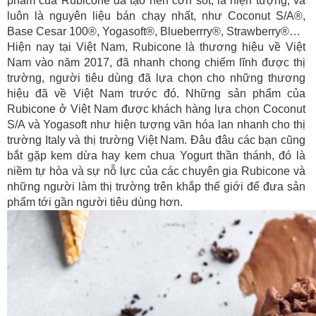
phẩm của Rubicone đã tạo nên cơn sốt, là hiện tượng, và
luôn là nguyên liệu bán chạy nhất, như Coconut S/A®,
Base Cesar 100®, Yogasoft®, Blueberrry®, Strawberry®…
Hiện nay tại Việt Nam, Rubicone là thương hiệu về Việt
Nam vào năm 2017, đã nhanh chong chiếm lĩnh được thị
trường, người tiêu dùng đã lựa chọn cho những thương
hiệu đã về Việt Nam trước đó. Những sản phẩm của
Rubicone ở Việt Nam được khách hàng lựa chọn Coconut
S/A và Yogasoft như hiện tượng văn hóa lan nhanh cho thị
trường Italy và thị trường Việt Nam. Đâu đâu các bạn cũng
bắt gặp kem dừa hay kem chua Yogurt thần thánh, đó là
niềm tự hòa và sự nỗ lực của các chuyên gia Rubicone và
những người làm thị trường trên khắp thế giới để đưa sản
phẩm tới gần người tiêu dùng hơn.