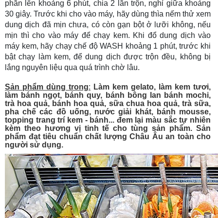
phần lên khoảng 6 phút, chia 2 lần trộn, nghỉ giữa khoảng
30 giây. Trước khi cho vào máy, hãy dùng thìa nếm thử xem
dung dịch đã mịn chưa, có còn gạn bột ở lưỡi không, nếu
mịn thì cho vào máy để chạy kem. Khi đổ dung dịch vào
máy kem, hãy chạy chế độ WASH khoảng 1 phút, trước khi
bật chạy làm kem, để dung dịch được trộn đều, không bị
lắng nguyên liệu qua quá trình chờ lâu.
Sản phẩm dùng trong
:
Làm kem gelato, làm kem tươi,
làm bánh ngọt, bánh quy, bánh bông lan bánh mochi,
trà hoa quả, bánh hoa quả, sữa chua hoa quả, trà sữa,
pha chế các đồ uống, nước giải khát, bánh mousse,
topping trang trí kem - bánh... đem lại màu sắc tự nhiên
kèm theo hương vị tinh tế cho tùng sản phẩm. Sản
phẩm đạt tiêu chuẩn chất lượng Châu Âu an toàn cho
người sử dụng.