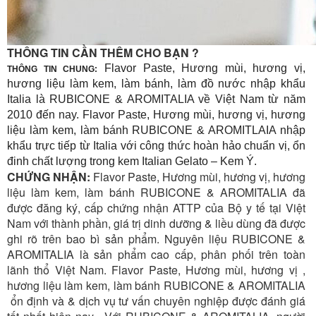
THÔNG TIN CẦN THÊM CHO BẠN ?
Flavor Paste, Hương mùi, hương vị,
THÔNG TIN CHUNG:
hương liệu làm kem, làm bánh, làm đồ nước nhập khẩu
Italia là RUBICONE & AROMITALIA về Việt Nam từ năm
2010 đến nay. Flavor Paste, Hương mùi, hương vị, hương
liệu làm kem, làm bánh RUBICONE & AROMITLAIA nhập
khẩu trực tiếp từ Italia với công thức hoàn hảo chuẩn vị, ổn
đinh chất lượng trong kem Italian Gelato – Kem Ý.
CHỨNG NHẬN:
Flavor Paste, Hương mùi, hương vị, hương
liệu làm kem, làm bánh RUBICONE & AROMITALIA đã
được đăng ký, cấp chứng nhận ATTP của Bộ y tế tại Việt
Nam với thành phần, giá trị dinh dưỡng & liều dùng đã được
ghi rõ trên bao bì sản phẩm. Nguyên liệu RUBICONE &
AROMITALIA là sản phẩm cao cấp, phân phối trên toàn
lãnh thổ Việt Nam. Flavor Paste, Hương mùi, hương vị ,
hương liệu làm kem, làm bánh RUBICONE & AROMITALIA
ổn định và & dịch vụ tư vấn chuyên nghiệp được đánh giá