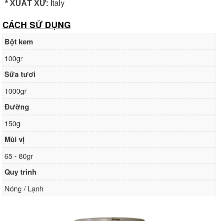
Italy
* XUẤT XỨ:
CÁCH SỬ DỤNG
Bột kem
100gr
Sữa tươi
1000gr
Đường
150g
Mùi vị
65 - 80gr
Quy trình
Nóng / Lạnh