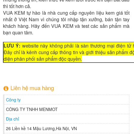
thì tốt hơn cả.
VUA KEM tự hào là nhà cung cấp nguyên liệu kem giá tốt
nhất ở Việt Nam vì chúng tôi nhập tận xưởng, bán tận tay
khách hàng. Hãy đến VUA KEM và test các sản phẩm mà
bạn quan tâm.
LƯU Ý:
website này không phải là sàn thương mại điện tử 
Đây chỉ là kênh cung cấp thông tin và giới thiệu sản phẩm 
diện phân phối sản phẩm độc quyền.
Liên hệ mua hàng
Công ty
CÔNG TY TNHH MENMOT
Địa chỉ
26 Liền kề 14 Mậu Lương,Hà Nội, VN