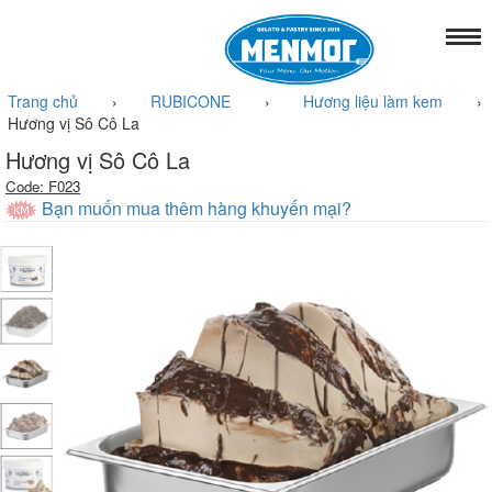
Trang chủ
›
RUBICONE
›
Hương liệu làm kem
›
Hương vị Sô Cô La
Hương vị Sô Cô La
Code: F023
Bạn muốn mua thêm hàng khuyến mại?