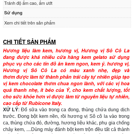
Tránh độ ẩm cao, ẩm ướt
Sử dụng
Xem chi tiết trên sản phẩm
CHI TIẾT SẢN PHẨM
Hương liệu làm kem, hương vị, Hương vị Sô Cô La
đang được khá nhiều cửa hàng kem gelato sử dụng
phục vụ cho các tín đồ ăn kem ngon, kem ý. hương vị,
Hương vị Sô Cô La có màu xanh nhẹ, đẹp và
thơm được làm từ thành phần trái cây tự nhiên giúp tạo
vị kem chocolate thơm chua ngon lành, với các vị hoa
quả thanh nhẹ, ít béo của Ý, cho kem chất lượng, tốt
cho sức khỏe hơn vì được làm từ nguyên liệu tự nhiên,
cao cấp từ Rubicone Italy.
XỬ LÝ
: Đổ sữa vào trong ca đong, thùng chứa dung dịch
trước. Đong bột kem nền, rồi hương vị Sô cô la
vào trong
ca, thùng chứa đó, đường, hương liệu khác, phụ gia chống
chảy kem, ....Dùng máy đánh bột kem trộn đều tất cả thành