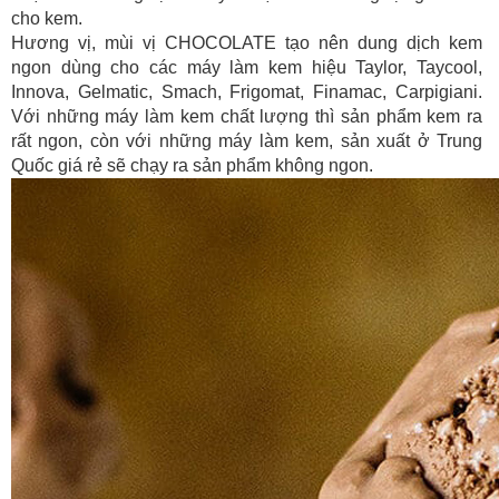
cho kem.
Hương vị, mùi vị CHOCOLATE
tạo nên dung dịch kem
ngon dùng cho các máy làm kem hiệu Taylor, Taycool,
Innova, Gelmatic, Smach, Frigomat, Finamac, Carpigiani.
Với những máy làm kem chất lượng thì sản phẩm kem ra
rất ngon, còn với những máy làm kem, sản xuất ở Trung
Quốc giá rẻ sẽ chạy ra sản phẩm không ngon.