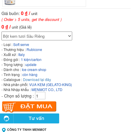
0
₫ /
Giá buôn:
unit
( Order > 5 units, get the discount )
0
₫ /
unit (Giá lẻ)
- Loại :
Soft serve
- Thương hiệu :
Rubicone
- Xuất xứ :
Italy
- Đóng gói :
1 kiện/carton
- Trọng lượng :
update
- Dành cho :
Ice cream shop
- Tình trạng :
còn hàng
- Catalogue :
Download tại đây
- Nhà phân phối:
VUA KEM (GELATO-KING)
- Nhà Nhập khẩu :
MENMOT CO., LTD
- Chọn số lượng :
CÔNG TY TNHH MENMOT