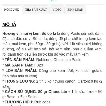
Số TK:
1986 883 888
NỘI DUNG
NHÀ SẢN XUẤT
VIDEO
BÌNH LUẬN
MÔ TẢ
Hương vị, mùi vị kem Sô cô la
là dòng Paste sền sệt, đậm
đặc, cô đặc có vị Sô cô la, dùng để pha chế trong kem tạo
màu, mùi kem, pha 60gr - 80 gr bột với 1 lít sữa tươi không
đường, có sự kết hợp với bột kem nền, phụ gia làm kem,
rồi đánh trộn đều lên trước khi đổ vào máy làm kem.
Rubicone Chocolate Paste
* TÊN SẢN PHẨM:
F023
* MÃ SẢN PHẨM:
Dùng cho kem tươi, kem soft gelato
* LOẠISẢN PHẨM:
(tạo màu mùi vị kem)
tin 3 kg / thùng carton, Carton: 6 kg (2
* TRỌNG LƯỢNG: 2
x3kg)
* CÁCH SỬ DỤNG: 80 gr Chocolate
+ 1 lít sữa tươi + 50
gr Base + 5 gr Setina
* THƯƠNG HIỆU:
Rubicone