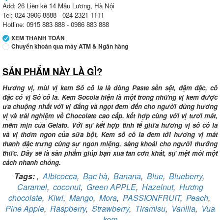
Add: 26 Liền kề 14 Mậu Lương, Hà Nội
Tel: 024 3906 8888 - 024 2321 1111
Hotline: 0915 883 888 - 0986 883 888
XEM THANH TOÁN
Chuyển khoản qua máy ATM & Ngân hàng
SẢN PHẨM NÀY LÀ GÌ?
Ngân hàng Ngoại thương Việt Nam
Chi nhánh:
Chi nhánh Vietcombank Tây Hà Nội
Chủ TK:
Công ty TNHH MENMOT
Hương vị, mùi vị kem Sô cô la là dòng Paste sền sệt, đậm đặc, cô
Số TK:
069 1000 811 888
đặc có vị Sô cô la. Kem Socola hiện là một trong những vị kem được
ưa chuộng nhất với vị đắng và ngọt đem đến cho người dùng hương
Ngân hàng Ngoại thương Việt Nam
vị và trải nghiệm về Chocolate cao cấp, kết hợp cùng với vị tươi mát,
Chi nhánh:
Chi nhánh Tây Hà Nội
mềm mịn của Gelato. Với sự kết hợp tinh tế giữa hương vị sô cô la
Chủ TK:
Công ty TNHH MENMOT
và vị thơm ngon của sữa bột, Kem sô cô la đem tới hương vị mát
Số TK:
069 1000 881 661
thanh đặc trưng cùng sự ngon miệng, sảng khoái cho người thưởng
thức. Đây sẽ là sản phẩm giúp bạn xua tan cơn khát, sự mệt mỏi một
Ngân hàng TMCP Việt Nam Thịnh Vượng
cách nhanh chóng.
Chi nhánh:
Chi nhánh VBbank Hà Nội
Chủ TK:
Nguyễn Văn Tuấn
Tags:
,
Albicocca
,
Bạc hà
,
Banana
,
Blue
,
Blueberry
,
Số TK:
222 899 001
Caramel
,
coconut
,
Green APPLE
,
Hazelnut
,
Hương
chocolate
,
Kiwi
,
Mango
,
Mora
,
PASSIONFRUIT
,
Peach
,
Ngân hàng Ngoại thương Việt Nam
Pine Apple
,
Raspberry
,
Strawberry
,
Tiramisu
,
Vanilla
,
Vua
Chi nhánh:
Chi nhánh Vietcombank Hà Nội
Chủ TK:
Nguyễn Văn Tuấn
kem