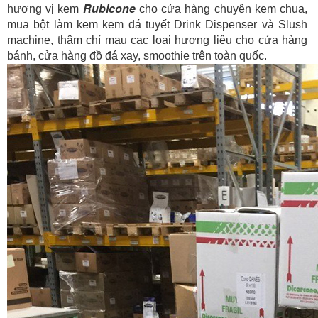
Rubicone
hương vị kem
cho cửa hàng chuyên kem chua,
mua bột làm kem kem đá tuyết Drink Dispenser và Slush
machine, thậm chí mau cac loại hương liệu cho cửa hàng
bánh, cửa hàng đồ đá xay, smoothie trên toàn quốc.