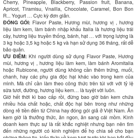
Cherry, Pineapple, Blackberry, Passion fruit, Banana,
Apricot, Tiramisu, Vnailla, Chocolate, Caramel, Bon Bon
R... Yogurt … Cực kỳ đơn giản.
ĐÓNG GÓI:
Flavor Paste, Hương mùi, hương vị , hương
liệu làm kem, làm bánh nhập khẩu Italia là hương liệu trái
cây, hương liệu truyền thống, bánh, hạt … với trọng lượng là
3 kg hoặc 3,5 kg hoặc 5 kg và hạn sử dụng 36 tháng, rất dễ
bảo quản.
ƯU ĐIỂM:
Khi người dùng sử dụng Flavor Paste, Hương
mùi, hương vị , hương liệu làm kem, làm bánh Aromitalia
hoặc Rubicone, người dùng không cần thêm trứng, muối,
chanh, hay các phụ gia độc hại khác vào trong kem của
mình. Mà chỉ cần làm theo công thức trên túi với với tỷ lệ
sữa tươi, đường, hương liệu kem… là tuyệt vời luôn.
Giờ hết thời kì bao cấp rồi, đừng bao giờ bán kem chứa
nhiều hóa chất hoặc, chất độc hại bên trong như những
dòng rẻ tiền đến từ China hay đóng gói giả ở Việt Nam. Ăn
kem giờ là thưởng thức, ăn ngon, ăn sang cái mồm. Kinh
doanh kem thực sự là rất khắc nghiệt nhưng bạn nên tìm
đến những người có kinh nghiệm để họ chia sẻ cho bạn
những thông tin, kiến thức về kem tươi trước khi bạn bắt đầu