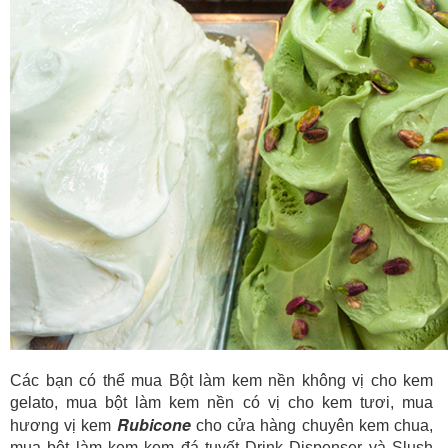
Các bạn có thể mua Bột làm kem nền không vị cho kem
gelato, mua bột làm kem nền có vị cho kem tươi, mua
Rubicone
hương vị kem
cho cửa hàng chuyên kem chua,
mua bột làm kem kem đá tuyết Drink Dispenser và Slush