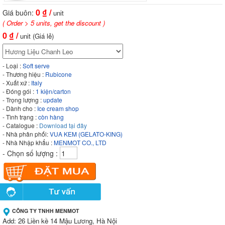
0
₫ /
Giá buôn:
unit
( Order > 5 units, get the discount )
0
₫ /
unit (Giá lẻ)
- Loại :
Soft serve
- Thương hiệu :
Rubicone
- Xuất xứ :
Italy
- Đóng gói :
1 kiện/carton
- Trọng lượng :
update
- Dành cho :
Ice cream shop
- Tình trạng :
còn hàng
- Catalogue :
Download tại đây
- Nhà phân phối:
VUA KEM (GELATO-KING)
- Nhà Nhập khẩu :
MENMOT CO., LTD
- Chọn số lượng :
CÔNG TY TNHH MENMOT
Add: 26 Liền kề 14 Mậu Lương, Hà Nội