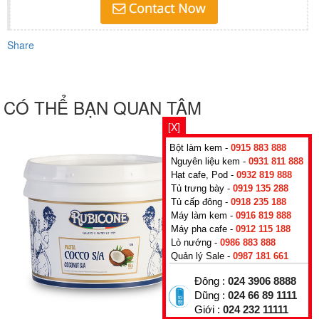
Share
CÓ THỂ BẠN QUAN TÂM
[X]
Bột làm kem -
0915 883 888
Nguyên liệu kem -
0931 811 888
Hạt cafe, Pod -
0932 819 888
Tủ trưng bày -
0919 135 288
Tủ cấp đông -
0918 235 188
Máy làm kem -
0916 819 888
Máy pha cafe -
0912 115 188
Lò nướng -
0986 883 888
Quản lý Sale -
0987 181 661
Đông :
024 3906 8888
Dũng :
024 66 89 1111
Giới :
024 232 11111