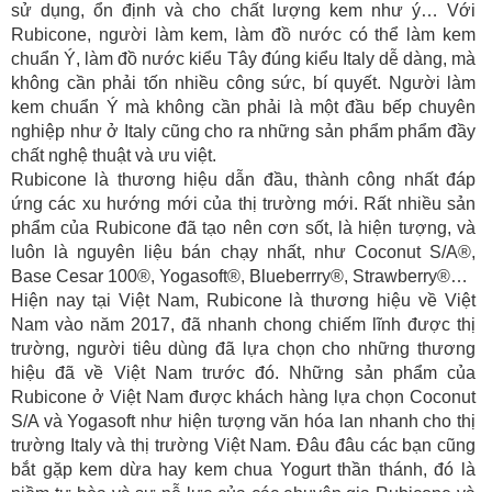
sử dụng, ổn định và cho chất lượng kem như ý… Với
Rubicone, người làm kem, làm đồ nước có thể làm kem
chuẩn Ý, làm đồ nước kiểu Tây đúng kiểu Italy dễ dàng, mà
không cần phải tốn nhiều công sức, bí quyết. Người làm
kem chuẩn Ý mà không cần phải là một đầu bếp chuyên
nghiệp như ở Italy cũng cho ra những sản phẩm phẩm đầy
chất nghệ thuật và ưu việt.
Rubicone là thương hiệu dẫn đầu, thành công nhất đáp
ứng các xu hướng mới của thị trường mới. Rất nhiều sản
phẩm của Rubicone đã tạo nên cơn sốt, là hiện tượng, và
luôn là nguyên liệu bán chạy nhất, như Coconut S/A®,
Base Cesar 100®, Yogasoft®, Blueberrry®, Strawberry®…
Hiện nay tại Việt Nam, Rubicone là thương hiệu về Việt
Nam vào năm 2017, đã nhanh chong chiếm lĩnh được thị
trường, người tiêu dùng đã lựa chọn cho những thương
hiệu đã về Việt Nam trước đó. Những sản phẩm của
Rubicone ở Việt Nam được khách hàng lựa chọn Coconut
S/A và Yogasoft như hiện tượng văn hóa lan nhanh cho thị
trường Italy và thị trường Việt Nam. Đâu đâu các bạn cũng
bắt gặp kem dừa hay kem chua Yogurt thần thánh, đó là