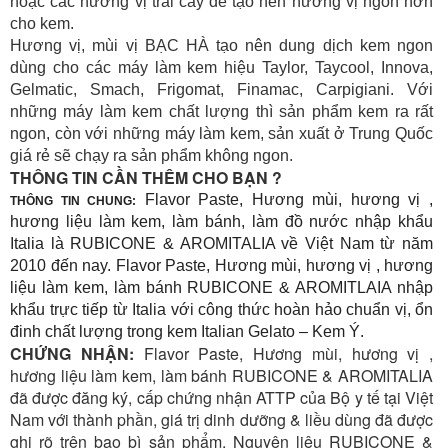
hoặc các hương vị trái cây để tạo nên hương vị ngon hơn
cho kem.
Hương vị, mùi vị BẠC HÀ
tạo nên dung dịch kem ngon
dùng cho các máy làm kem hiệu Taylor, Taycool, Innova,
Gelmatic, Smach, Frigomat, Finamac, Carpigiani. Với
những máy làm kem chất lượng thì sản phẩm kem ra rất
ngon, còn với những máy làm kem, sản xuất ở Trung Quốc
giá rẻ sẽ chạy ra sản phẩm không ngon.
THÔNG TIN CẦN THÊM CHO BẠN ?
Flavor Paste, Hương mùi, hương vị ,
THÔNG TIN CHUNG:
hương liệu làm kem, làm bánh, làm đồ nước nhập khẩu
Italia là RUBICONE & AROMITALIA về Việt Nam từ năm
2010 đến nay. Flavor Paste, Hương mùi, hương vị , hương
liệu làm kem, làm bánh RUBICONE & AROMITLAIA nhập
khẩu trực tiếp từ Italia với công thức hoàn hảo chuẩn vị, ổn
đinh chất lượng trong kem Italian Gelato – Kem Ý.
CHỨNG NHẬN:
Flavor Paste, Hương mùi, hương vị ,
hương liệu làm kem, làm bánh RUBICONE & AROMITALIA
đã được đăng ký, cấp chứng nhận ATTP của Bộ y tế tại Việt
Nam với thành phần, giá trị dinh dưỡng & liều dùng đã được
ghi rõ trên bao bì sản phẩm. Nguyên liệu RUBICONE &