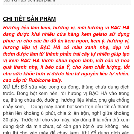
CHI TIẾT SẢN PHẨM
Hương liệu làm kem, hương vị, mùi hương vị BẠC HÀ
đang được khá nhiều cửa hàng kem gelato sử dụng
phục vụ cho các tín đồ ăn kem ngon, kem ý. hương vị,
hương liệu vị BẠC HÀ có màu xanh nhẹ, đẹp và
thơm được làm từ thành phần trái cây tự nhiên giúp tạo
vị kem BẠC HÀ thơm chua ngon lành, với các vị hoa
quả thanh nhẹ, ít béo của Ý, cho kem chất lượng, tốt
cho sức khỏe hơn vì được làm từ nguyên liệu tự nhiên,
cao cấp từ Rubicone Italy.
XỬ LÝ:
Đổ sữa vào trong ca đong, thùng chứa dung dịch
trước. Đong bột kem nền, rồi hương vị BẠC HÀ vào trong
ca, thùng chứa đó, đường, hương liệu khác, phụ gia chống
chảy kem, ....Dùng máy đánh bột kem trộn đều tất cả thành
phần lên khoảng 6 phút, chia 2 lần trộn, nghỉ giữa khoảng
30 giây. Trước khi cho vào máy, hãy dùng thìa nếm thử xem
dung dịch đã mịn chưa, có còn gạn bột ở lưỡi không, nếu
mịn thì cho vào máy để chạy kem. Khi đổ dung dịch vào