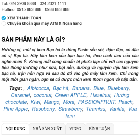
Tel: 024 3906 8888 - 024 2321 1111
Hotline: 0915 883 888 - 0986 883 888
XEM THANH TOÁN
Chuyển khoản qua máy ATM & Ngân hàng
SẢN PHẨM NÀY LÀ GÌ?
Ngân hàng Ngoại thương Việt Nam
Chi nhánh:
Chi nhánh Vietcombank Tây Hà Nội
Chủ TK:
Công ty TNHH MENMOT
Hương vị, mùi vị kem Bạc hà là dòng Paste sền sệt, đậm đặc, cô đặc
Số TK:
069 1000 811 888
có vị Bạc hà. Hãy làm kem của bạn bạc hà, theo cách làm của các
nghệ nhân Ý. Không mất công chuẩn bị phức tạp: chỉ với các nguyên
Ngân hàng Ngoại thương Việt Nam
liệu thông thường như sữa, bột nền, đường và nguyên liệu làm kem
Chi nhánh:
Chi nhánh Tây Hà Nội
bạc hà, trộn hỗn hợp và sau đó đổ vào giỏ máy làm kem. Chỉ trong
Chủ TK:
Công ty TNHH MENMOT
một thời gian ngắn, bạn sẽ có được món kem thơm ngon và hấp dẫn.
Số TK:
069 1000 881 661
Tags:
,
Albicocca
,
Bạc hà
,
Banana
,
Blue
,
Blueberry
,
Ngân hàng TMCP Việt Nam Thịnh Vượng
Caramel
,
coconut
,
Green APPLE
,
Hazelnut
,
Hương
Chi nhánh:
Chi nhánh VBbank Hà Nội
chocolate
,
Kiwi
,
Mango
,
Mora
,
PASSIONFRUIT
,
Peach
,
Chủ TK:
Nguyễn Văn Tuấn
Pine Apple
,
Raspberry
,
Strawberry
,
Tiramisu
,
Vanilla
,
Vua
Số TK:
222 899 001
kem
Ngân hàng Ngoại thương Việt Nam
Chi nhánh:
Chi nhánh Vietcombank Hà Nội
NỘI DUNG
NHÀ SẢN XUẤT
VIDEO
BÌNH LUẬN
Chủ TK:
Nguyễn Văn Tuấn
Số TK:
1986 883 888