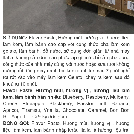
SỬ DỤNG:
Flavor Paste, Hương mùi, hương vị , hương liệu
làm kem, làm bánh cao cấp với công thức pha làm kem
gelato, làm bánh, đồ nước, sử dụng đơn giản từ nhà máy
Italia, không cần đun nấu phức tạp gì, mà chỉ cần pha đúng
công thức của nhà máy cùng với nước hoặc sữa tươi không
đường rồi dùng máy đánh bột kem đánh lên sau 7 phút nghỉ
rồi rót vào vào máy làm kem Gelato, chạy ra kem sau đó
khoảng 10 phút.
Flavor Paste, Hương mùi, hương vị , hương liệu làm
kem, làm bánh bán nhiều:
Blueberry, Raspberry, Mulberry,
Cherry, Pineapple, Blackberry, Passion fruit, Banana,
Apricot, Tiramisu, Vnailla, Chocolate, Caramel, Bon Bon
R... Yogurt … Cực kỳ đơn giản.
ĐÓNG GÓI:
Flavor Paste, Hương mùi, hương vị , hương
liệu làm kem, làm bánh nhập khẩu Italia là hương liệu trái