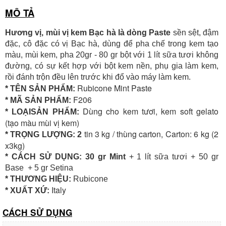
MÔ TẢ
Hương vị, mùi vị kem Bạc hà là dòng Paste
sền sệt, đậm
đặc, cô đặc có vị Bạc hà, dùng để pha chế trong kem tạo
màu, mùi kem, pha 20gr - 80 gr bột với 1 lít sữa tươi không
đường, có sự kết hợp với bột kem nền, phụ gia làm kem,
rồi đánh trộn đều lên trước khi đổ vào máy làm kem.
Rubicone Mint Paste
* TÊN SẢN PHẨM:
F206
* MÃ SẢN PHẨM:
Dùng cho kem tươi, kem soft gelato
* LOẠISẢN PHẨM:
(tạo màu mùi vị kem)
tin 3 kg / thùng carton, Carton: 6 kg (2
* TRỌNG LƯỢNG: 2
x3kg)
* CÁCH SỬ DỤNG: 30 gr Mint
+ 1 lít sữa tươi + 50 gr
Base + 5 gr Setina
* THƯƠNG HIỆU:
Rubicone
Italy
* XUẤT XỨ:
CÁCH SỬ DỤNG