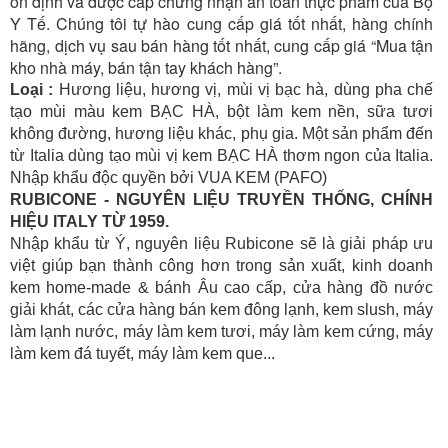
ổn định và được cấp chứng nhận an toàn thực phẩm của Bộ
Y Tế. Chúng tôi tự hào cung cấp giá tốt nhất, hàng chính
hãng, dịch vụ sau bán hàng tốt nhất, cung cấp giá “Mua tận
kho nhà máy, bán tận tay khách hàng”.
Loại :
Hương liệu, hương vị, mùi vị bạc hà, dùng pha chế
tạo mùi màu kem BẠC HÀ, bột làm kem nền, sữa tươi
không đường, hương liệu khác, phụ gia. Một sản phẩm đến
từ Italia dùng tạo mùi vị kem BẠC HÀ thơm ngon của Italia.
Nhập khẩu độc quyền bởi VUA KEM (PAFO)
RUBICONE - NGUYÊN LIỆU TRUYỀN THỐNG, CHÍNH
HIỆU ITALY TỪ 1959.
Nhập khẩu từ Ý, nguyên liệu Rubicone sẽ là giải pháp ưu
việt giúp bạn thành công hơn trong sản xuất, kinh doanh
kem home-made & bánh Âu cao cấp, cửa hàng đồ nước
giải khát, các cửa hàng bán kem đông lạnh, kem slush, máy
làm lạnh nước, máy làm kem tươi, máy làm kem cứng, máy
làm kem đá tuyết, máy làm kem que...