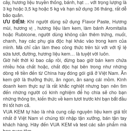
cây, hương liệu truyền thống, bánh, hạt … với trọng lượng là
3 kg hoặc 3,5 kg hoặc 5 kg và hạn sử dụng 36 tháng, rất dễ
bảo quản.
ƯU ĐIỂM:
Khi người dùng sử dụng Flavor Paste, Hương
mùi, hương vị , hương liệu làm kem, làm bánh Aromitalia
hoặc Rubicone, người dùng không cần thêm trứng, muối,
chanh, hay các phụ gia độc hại khác vào trong kem của
mình. Mà chỉ cần làm theo công thức trên túi với với tỷ lệ
sữa tươi, đường, hương liệu kem… là tuyệt vời luôn.
Giờ hết thời kì bao cấp rồi, đừng bao giờ bán kem chứa
nhiều hóa chất hoặc, chất độc hại bên trong như những
dòng rẻ tiền đến từ China hay đóng gói giả ở Việt Nam. Ăn
kem giờ là thưởng thức, ăn ngon, ăn sang cái mồm. Kinh
doanh kem thực sự là rất khắc nghiệt nhưng bạn nên tìm
đến những người có kinh nghiệm để họ chia sẻ cho bạn
những thông tin, kiến thức về kem tươi trước khi bạn bắt đầu
thì tốt hơn cả.
VUA KEM tự hào là nhà cung cấp nguyên liệu kem giá tốt
nhất ở Việt Nam vì chúng tôi nhập tận xưởng, bán tận tay
khách hàng. Hãy đến VUA KEM và test các sản phẩm mà
bạn quan tâm.