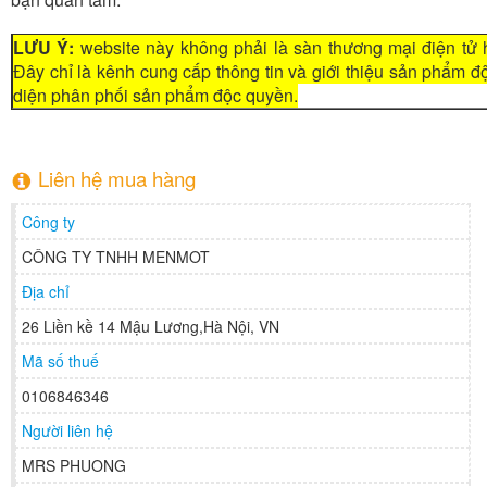
LƯU Ý:
website này không phải là sàn thương mại điện tử 
Đây chỉ là kênh cung cấp thông tin và giới thiệu sản phẩm 
diện phân phối sản phẩm độc quyền.
Liên hệ mua hàng
Công ty
CÔNG TY TNHH MENMOT
Địa chỉ
26 Liền kề 14 Mậu Lương,Hà Nội, VN
Mã số thuế
0106846346
Người liên hệ
MRS PHUONG